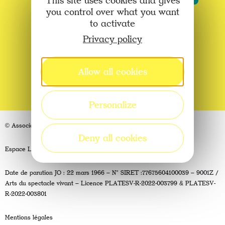
This site uses cookies and gives
anti
de
you control over what you want
robot
l’AJAL
to activate
(Nécessaire)
Devenez Bénévoles !
Privacy policy
Allow all cookies
Espace Presse
Personalize
© Association Jeunesse Arts et Loisirs (AJAL)
Deny all cookies
Espace Lapérouse, 12800 Sauveterre de Rouergue
Date de parution JO : 22 mars 1966 — N° SIRET :77675604100039 — 9001Z /
Arts du spectacle vivant — Licence PLATESV-R-2022-003799 & PLATESV-
R-2022-003801
Mentions légales