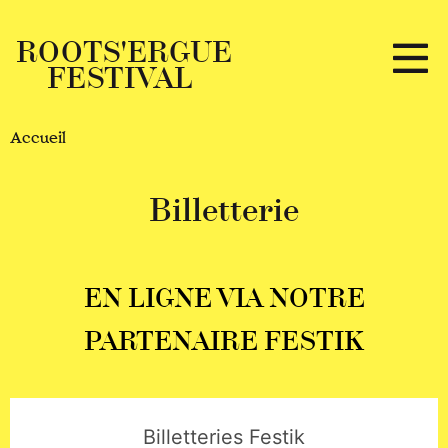
Cookies management panel
ROOTS'ERGUE
FESTIVAL
21ème édition à venir...
Accueil
Accueil
Programmation 2024
Billetterie
Billetterie
Infos pratiques
Partenaires
EN LIGNE VIA NOTRE
PARTENAIRE FESTIK
Devenir bénévoles
Espace presse