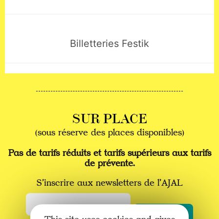
Mentions légales
© Association Jeunesse Arts et Loisirs (A.J.A.L.)
Espace Lapérouse, 12800 Sauveterre de Rouergue
Date de parution JO : 22 mars 1966 — N° SIRET :77675604100021 — 9001Z /
Arts du spectacle vivant — Licence 2-1052972 & 3-1052973
SUR PLACE
(sous réserve des places disponibles)
Pas de tarifs réduits et tarifs supérieurs aux tarifs
de prévente.
S’inscrire aux newsletters de l’AJAL
S’inscrire
aux
Envoyer
newsletters